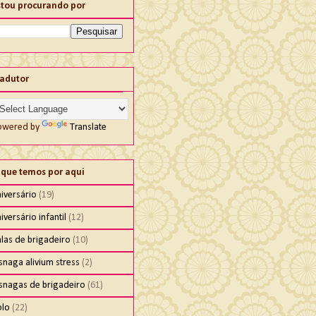
stou procurando por
radutor
owered by
Translate
 que temos por aqui
iversário
(19)
iversário infantil
(12)
las de brigadeiro
(10)
snaga alivium stress
(2)
isnagas de brigadeiro
(61)
olo
(22)