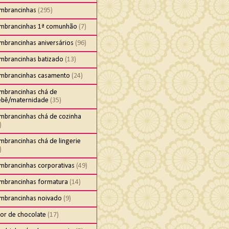
embrancinhas
(295)
embrancinhas 1ª comunhão
(7)
mbrancinhas aniversários
(96)
embrancinhas batizado
(13)
embrancinhas casamento
(24)
embrancinhas chá de
ebê/maternidade
(35)
embrancinhas chá de cozinha
)
mbrancinhas chá de lingerie
)
embrancinhas corporativas
(49)
embrancinhas formatura
(14)
embrancinhas noivado
(9)
cor de chocolate
(17)