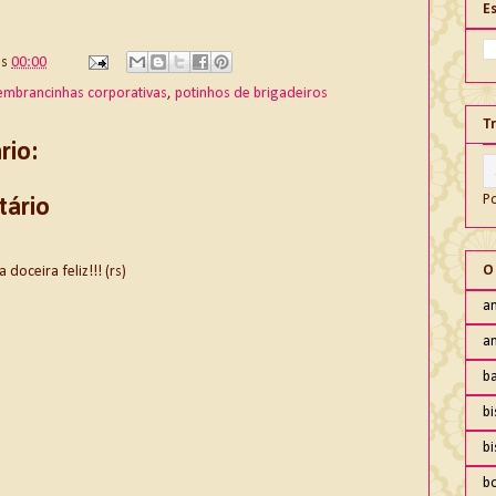
E
às
00:00
embrancinhas corporativas
,
potinhos de brigadeiros
T
io:
P
tário
O
oceira feliz!!! (rs)
an
an
ba
bi
b
b