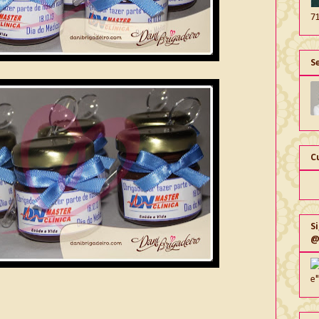
7
S
C
S
@
e