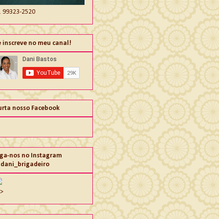
1 99323-2520
e inscreve no meu canal!
urta nosso Facebook
iga-nos no Instagram
dani_brigadeiro
">