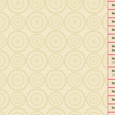
l
l
le
l
l
l
b
l
(9
le
(3
l
l
l
li