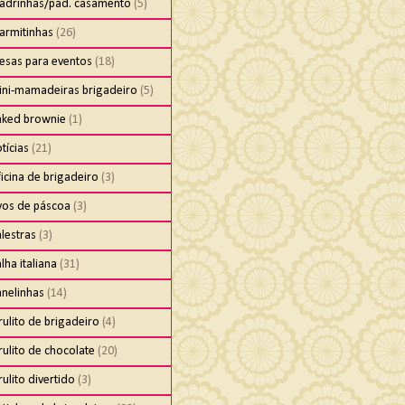
adrinhas/pad. casamento
(5)
armitinhas
(26)
esas para eventos
(18)
ini-mamadeiras brigadeiro
(5)
aked brownie
(1)
tícias
(21)
icina de brigadeiro
(3)
vos de páscoa
(3)
lestras
(3)
lha italiana
(31)
anelinhas
(14)
rulito de brigadeiro
(4)
rulito de chocolate
(20)
rulito divertido
(3)