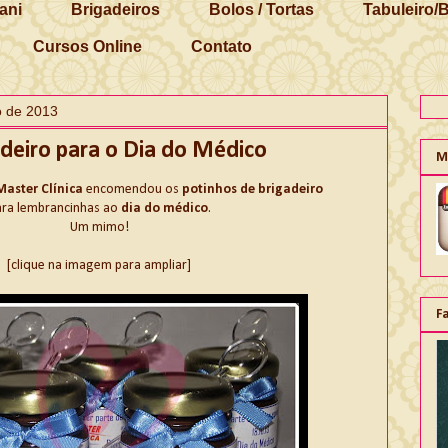
ani
Brigadeiros
Bolos / Tortas
Tabuleiro/
Cursos Online
Contato
o de 2013
adeiro para o Dia do Médico
M
aster Clínica
encomendou os
potinhos de brigadeiro
ara lembrancinhas ao
dia do médico
.
Um mimo!
[clique na imagem para ampliar]
F