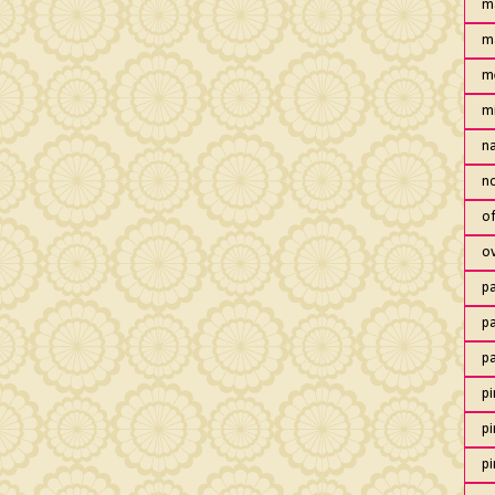
m
m
m
m
n
no
of
o
pa
pa
p
pi
pi
pi