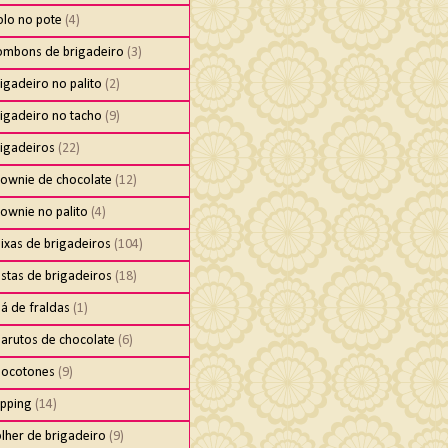
olo no pote
(4)
ombons de brigadeiro
(3)
igadeiro no palito
(2)
igadeiro no tacho
(9)
rigadeiros
(22)
rownie de chocolate
(12)
ownie no palito
(4)
ixas de brigadeiros
(104)
stas de brigadeiros
(18)
á de fraldas
(1)
harutos de chocolate
(6)
hocotones
(9)
ipping
(14)
lher de brigadeiro
(9)