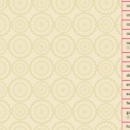
c
c
c
c
c
(1
c
c
da
e
e
fe
ga
(1
h