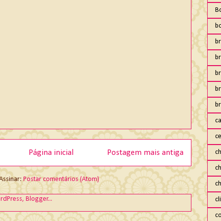
B
b
br
br
b
b
br
ca
ce
ch
Página inicial
Postagem mais antiga
c
Assinar:
Postar comentários (Atom)
c
cl
co