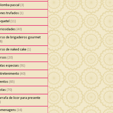
olomba pascal
(3)
ones trufados
(1)
oquetel
(11)
uriosidades
(40)
urso de brigadeiros gourmet
8)
urso de naked cake
(1)
ursos
(20)
tas especiais
(91)
ntretenimento
(40)
ventos
(85)
stas
(70)
rrafa de licor para presente
)
omenagens
(16)