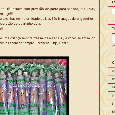
E
e Lila) estava com previsão de parto para sábado, dia 27.08,
u hoje!!!
brancinhas de maternidade de Lila. São bisnagas de brigadeiros.
 decoração do quartinho dela.
i!
T
e uma criança sempre traz muita alegria. Que vocês sejam muito
eus os abençoe sempre. Parabéns!!! Bjs, Dani."
P
O
an
an
ba
bi
b
b