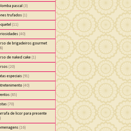
olomba pascal
(3)
ones trufados
(1)
oquetel
(11)
uriosidades
(40)
urso de brigadeiros gourmet
8)
urso de naked cake
(1)
ursos
(20)
tas especiais
(91)
ntretenimento
(40)
ventos
(85)
stas
(70)
rrafa de licor para presente
)
omenagens
(16)