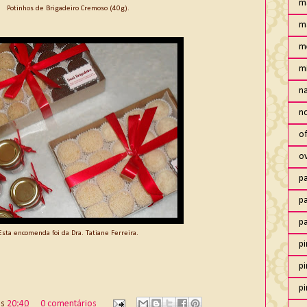
m
Potinhos de Brigadeiro Cremoso (40g).
m
m
m
n
no
of
o
pa
pa
p
Esta encomenda foi da Dra. Tatiane Ferreira.
pi
pi
pi
às
20:40
0 comentários