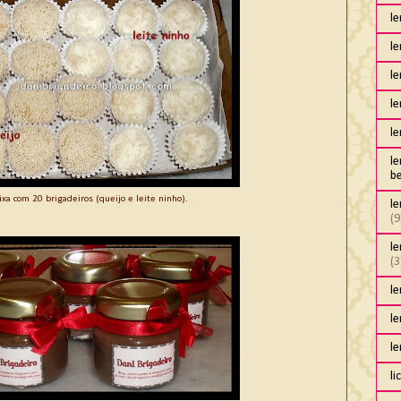
l
l
le
l
l
l
b
ixa com 20 brigadeiros (queijo e leite ninho).
l
(9
le
(3
l
l
l
li