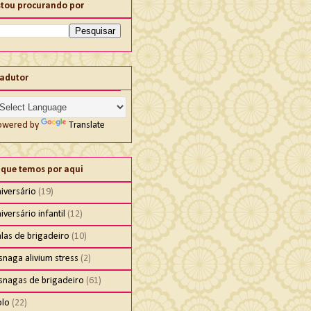
stou procurando por
radutor
owered by
Translate
 que temos por aqui
iversário
(19)
iversário infantil
(12)
las de brigadeiro
(10)
snaga alivium stress
(2)
isnagas de brigadeiro
(61)
olo
(22)