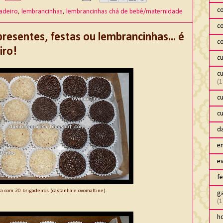
c
adeiro
,
lembrancinhas
,
lembrancinhas chá de bebê/maternidade
c
presentes, festas ou lembrancinhas... é
c
iro!
c
c
(1
c
c
da
e
e
fe
xa com 20 brigadeiros (castanha e ovomaltine).
ga
(1
h