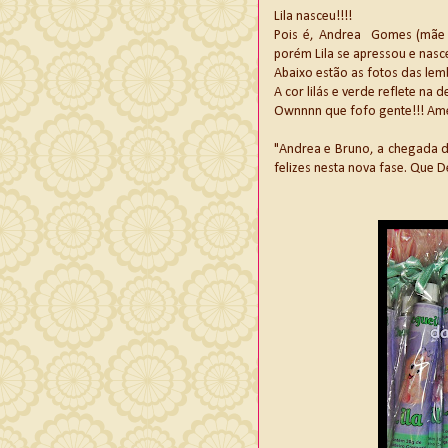
Lila nasceu!!!!
Pois é, Andrea Gomes (mãe d
porém Lila se apressou e nasce
Abaixo estão as fotos das lem
A cor lilás e verde reflete na
Ownnnn que fofo gente!!! Ame
"Andrea e Bruno, a chegada d
felizes nesta nova fase. Que D