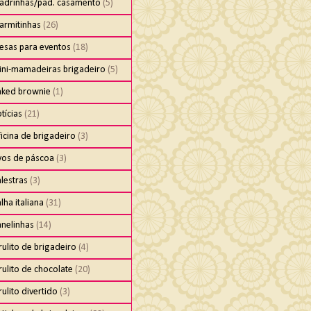
adrinhas/pad. casamento
(5)
armitinhas
(26)
esas para eventos
(18)
ini-mamadeiras brigadeiro
(5)
aked brownie
(1)
tícias
(21)
icina de brigadeiro
(3)
vos de páscoa
(3)
lestras
(3)
lha italiana
(31)
anelinhas
(14)
rulito de brigadeiro
(4)
rulito de chocolate
(20)
rulito divertido
(3)