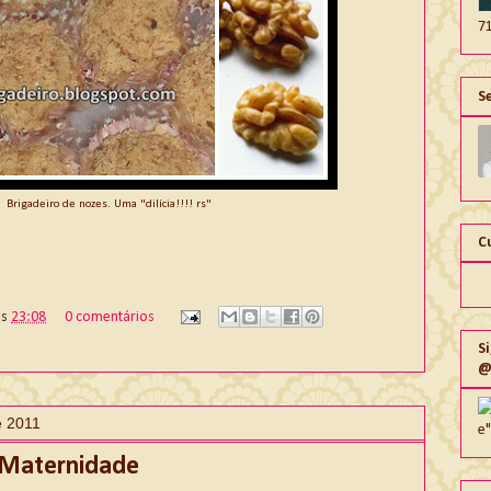
7
S
Brigadeiro de nozes. Uma "dilícia!!!! rs"
C
às
23:08
0 comentários
S
@
e 2011
e
 Maternidade