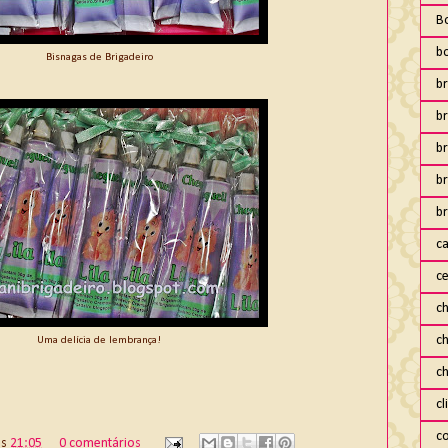
B
b
Bisnagas de Brigadeiro
br
br
b
b
br
ca
ce
ch
c
Uma delícia de lembrança!
c
cl
co
às
21:05
0 comentários