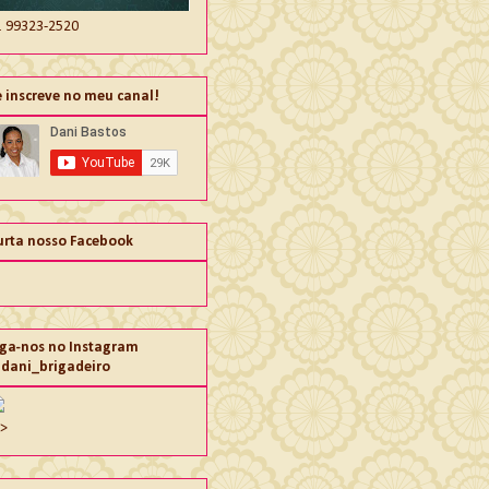
1 99323-2520
e inscreve no meu canal!
urta nosso Facebook
iga-nos no Instagram
dani_brigadeiro
">