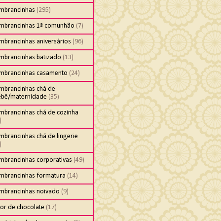
embrancinhas
(295)
embrancinhas 1ª comunhão
(7)
mbrancinhas aniversários
(96)
embrancinhas batizado
(13)
embrancinhas casamento
(24)
embrancinhas chá de
ebê/maternidade
(35)
embrancinhas chá de cozinha
)
mbrancinhas chá de lingerie
)
embrancinhas corporativas
(49)
embrancinhas formatura
(14)
embrancinhas noivado
(9)
cor de chocolate
(17)