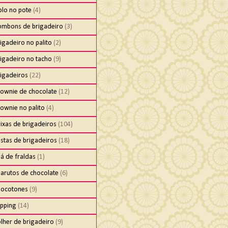
olo no pote
(4)
ombons de brigadeiro
(3)
igadeiro no palito
(2)
igadeiro no tacho
(9)
rigadeiros
(22)
rownie de chocolate
(12)
ownie no palito
(4)
ixas de brigadeiros
(104)
stas de brigadeiros
(18)
á de fraldas
(1)
harutos de chocolate
(6)
hocotones
(9)
ipping
(14)
lher de brigadeiro
(9)