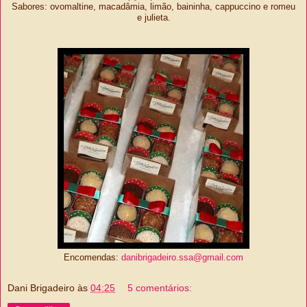
Sabores: ovomaltine, macadâmia, limão, baininha, cappuccino e romeu
e julieta.
Encomendas:
danibrigadeiro.ssa@gmail.com
Dani Brigadeiro
às
04:25
5 comentários: