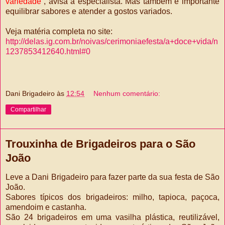
variedade”
, avisa a especialista. Mas também é importante
equilibrar sabores e atender a gostos variados.
Veja matéria completa no site:
http://delas.ig.com.br/noivas/cerimoniaefesta/a+doce+vida/n
1237853412640.html#0
Dani Brigadeiro
às
12:54
Nenhum comentário:
Compartilhar
Trouxinha de Brigadeiros para o São
João
Leve a Dani Brigadeiro para fazer parte da sua festa de São
João.
Sabores típicos dos brigadeiros: milho, tapioca, paçoca,
amendoim e castanha.
São 24 brigadeiros em uma vasilha plástica, reutilizável,