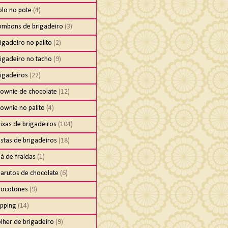
olo no pote
(4)
ombons de brigadeiro
(3)
igadeiro no palito
(2)
igadeiro no tacho
(9)
rigadeiros
(22)
rownie de chocolate
(12)
ownie no palito
(4)
ixas de brigadeiros
(104)
stas de brigadeiros
(18)
á de fraldas
(1)
harutos de chocolate
(6)
hocotones
(9)
ipping
(14)
lher de brigadeiro
(9)