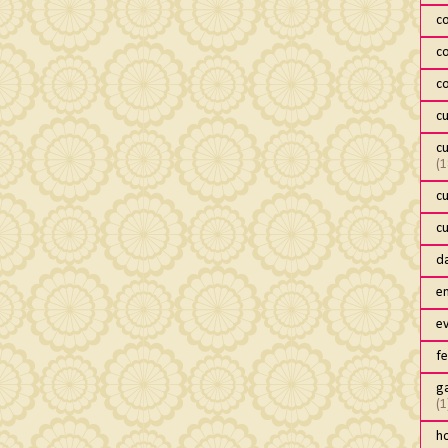
c
c
c
c
c
(1
c
c
da
e
e
fe
ga
(1
h