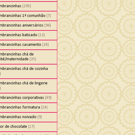
embrancinhas
(295)
embrancinhas 1ª comunhão
(7)
mbrancinhas aniversários
(96)
embrancinhas batizado
(13)
embrancinhas casamento
(24)
embrancinhas chá de
ebê/maternidade
(35)
embrancinhas chá de cozinha
)
mbrancinhas chá de lingerie
)
embrancinhas corporativas
(49)
embrancinhas formatura
(14)
embrancinhas noivado
(9)
cor de chocolate
(17)