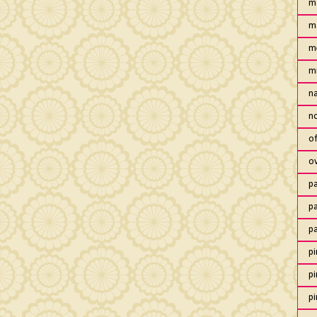
m
m
m
m
n
no
of
o
pa
pa
p
pi
pi
pi