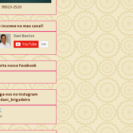
1 99323-2520
e inscreve no meu canal!
urta nosso Facebook
iga-nos no Instagram
dani_brigadeiro
">