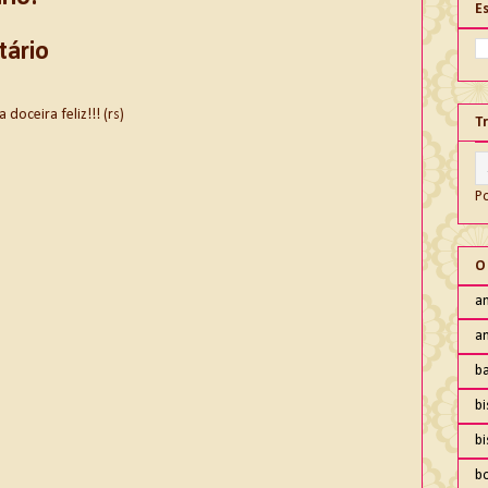
E
tário
oceira feliz!!! (rs)
T
P
O
an
an
ba
bi
b
b