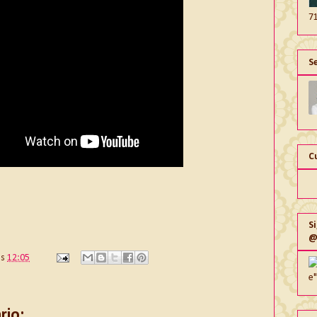
7
S
C
S
@
às
12:05
e
io: