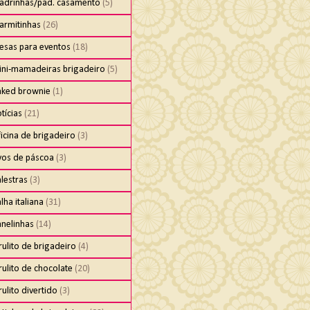
adrinhas/pad. casamento
(5)
armitinhas
(26)
esas para eventos
(18)
ini-mamadeiras brigadeiro
(5)
aked brownie
(1)
tícias
(21)
icina de brigadeiro
(3)
vos de páscoa
(3)
lestras
(3)
lha italiana
(31)
anelinhas
(14)
rulito de brigadeiro
(4)
rulito de chocolate
(20)
rulito divertido
(3)