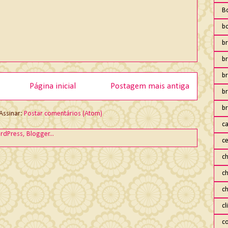
B
b
br
br
b
Página inicial
Postagem mais antiga
b
br
Assinar:
Postar comentários (Atom)
ca
ce
ch
c
c
cl
co