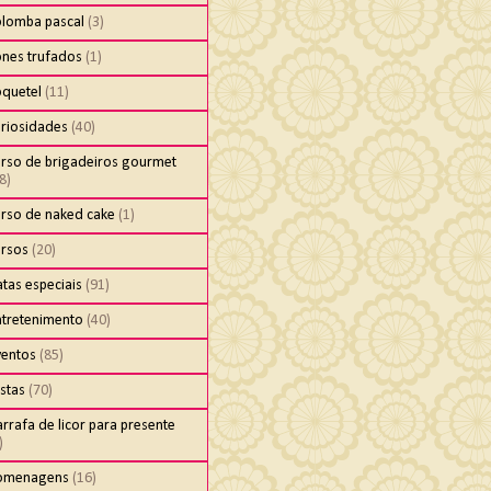
olomba pascal
(3)
ones trufados
(1)
oquetel
(11)
uriosidades
(40)
urso de brigadeiros gourmet
8)
urso de naked cake
(1)
ursos
(20)
tas especiais
(91)
ntretenimento
(40)
ventos
(85)
stas
(70)
rrafa de licor para presente
)
omenagens
(16)