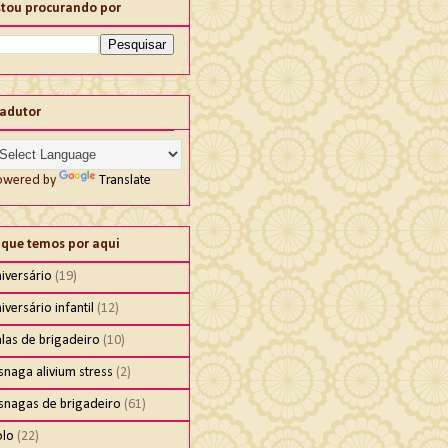
stou procurando por
radutor
owered by
Translate
 que temos por aqui
iversário
(19)
iversário infantil
(12)
las de brigadeiro
(10)
snaga alivium stress
(2)
isnagas de brigadeiro
(61)
olo
(22)