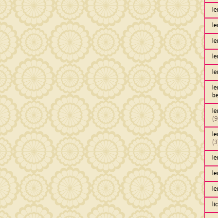
l
l
le
l
l
l
b
l
(9
le
(3
l
l
l
li