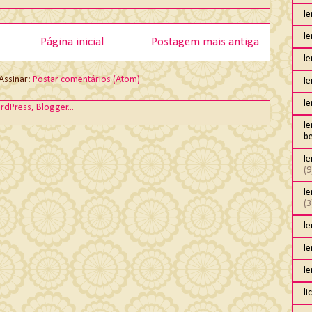
l
l
Página inicial
Postagem mais antiga
le
Assinar:
Postar comentários (Atom)
l
l
l
b
l
(9
le
(3
l
l
l
li