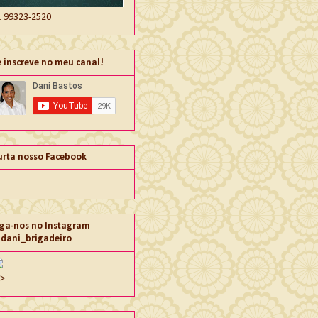
1 99323-2520
e inscreve no meu canal!
urta nosso Facebook
iga-nos no Instagram
dani_brigadeiro
">