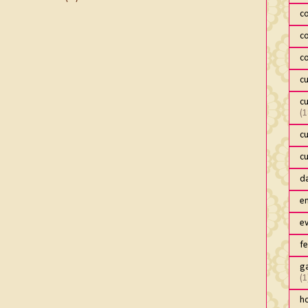
c
c
c
c
c
(1
c
c
da
e
e
fe
ga
(1
h