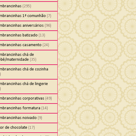
embrancinhas
(295)
embrancinhas 1ª comunhão
(7)
mbrancinhas aniversários
(96)
embrancinhas batizado
(13)
embrancinhas casamento
(24)
embrancinhas chá de
ebê/maternidade
(35)
embrancinhas chá de cozinha
)
mbrancinhas chá de lingerie
)
embrancinhas corporativas
(49)
embrancinhas formatura
(14)
embrancinhas noivado
(9)
cor de chocolate
(17)