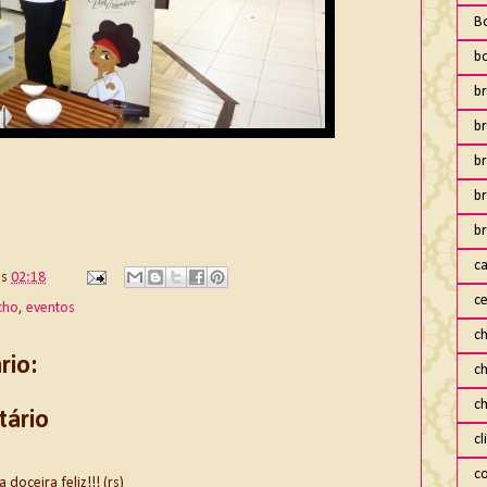
B
b
br
br
b
b
br
ca
às
02:18
ce
cho
,
eventos
ch
io:
c
c
tário
cl
co
oceira feliz!!! (rs)