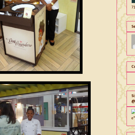
7
S
C
S
@
e