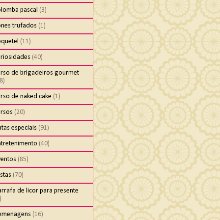
olomba pascal
(3)
ones trufados
(1)
oquetel
(11)
uriosidades
(40)
urso de brigadeiros gourmet
8)
urso de naked cake
(1)
ursos
(20)
tas especiais
(91)
ntretenimento
(40)
ventos
(85)
stas
(70)
rrafa de licor para presente
)
omenagens
(16)