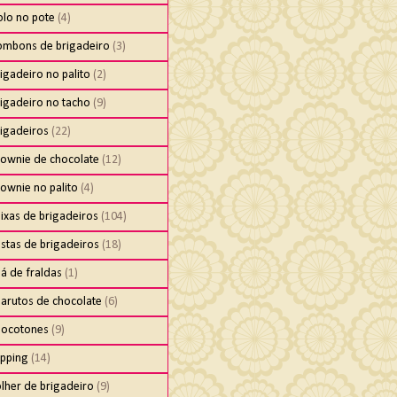
olo no pote
(4)
ombons de brigadeiro
(3)
igadeiro no palito
(2)
igadeiro no tacho
(9)
rigadeiros
(22)
rownie de chocolate
(12)
ownie no palito
(4)
ixas de brigadeiros
(104)
stas de brigadeiros
(18)
á de fraldas
(1)
harutos de chocolate
(6)
hocotones
(9)
ipping
(14)
lher de brigadeiro
(9)