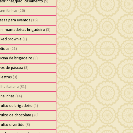
adrinhas/pad. casamento
(5)
armitinhas
(26)
esas para eventos
(18)
ini-mamadeiras brigadeiro
(5)
aked brownie
(1)
tícias
(21)
icina de brigadeiro
(3)
vos de páscoa
(3)
lestras
(3)
lha italiana
(31)
anelinhas
(14)
rulito de brigadeiro
(4)
rulito de chocolate
(20)
rulito divertido
(3)