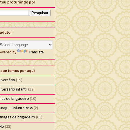
stou procurando por
radutor
owered by
Translate
 que temos por aqui
iversário
(19)
iversário infantil
(12)
las de brigadeiro
(10)
snaga alivium stress
(2)
isnagas de brigadeiro
(61)
olo
(22)