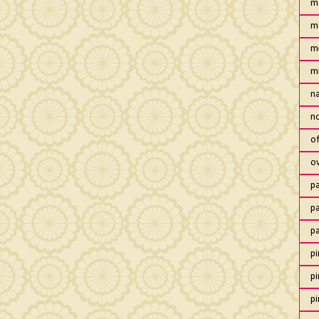
m
m
m
m
n
no
of
o
pa
pa
p
pi
pi
pi