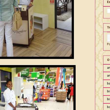
E
T
P
O
an
an
ba
bi
b
b