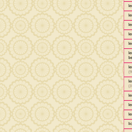
l
l
le
l
l
l
b
l
(9
le
(3
l
l
l
li