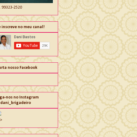
1 99323-2520
e inscreve no meu canal!
urta nosso Facebook
iga-nos no Instagram
dani_brigadeiro
">