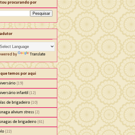
stou procurando por
radutor
owered by
Translate
 que temos por aqui
iversário
(19)
iversário infantil
(12)
las de brigadeiro
(10)
snaga alivium stress
(2)
isnagas de brigadeiro
(61)
olo
(22)