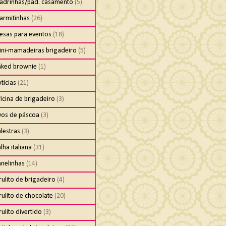
adrinhas/pad. casamento
(5)
armitinhas
(26)
esas para eventos
(18)
ini-mamadeiras brigadeiro
(5)
aked brownie
(1)
tícias
(21)
icina de brigadeiro
(3)
vos de páscoa
(3)
lestras
(3)
lha italiana
(31)
anelinhas
(14)
rulito de brigadeiro
(4)
rulito de chocolate
(20)
rulito divertido
(3)