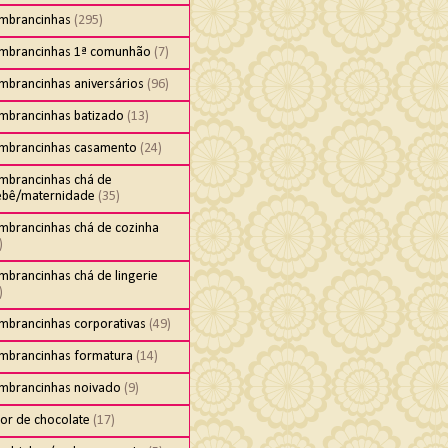
embrancinhas
(295)
embrancinhas 1ª comunhão
(7)
mbrancinhas aniversários
(96)
embrancinhas batizado
(13)
embrancinhas casamento
(24)
embrancinhas chá de
ebê/maternidade
(35)
embrancinhas chá de cozinha
)
mbrancinhas chá de lingerie
)
embrancinhas corporativas
(49)
embrancinhas formatura
(14)
embrancinhas noivado
(9)
cor de chocolate
(17)