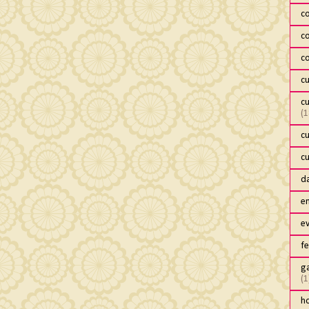
c
c
c
c
c
(1
c
c
da
e
e
fe
ga
(1
h