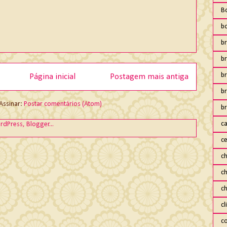
B
b
br
br
b
Página inicial
Postagem mais antiga
b
Assinar:
Postar comentários (Atom)
br
ca
ce
ch
c
c
cl
co