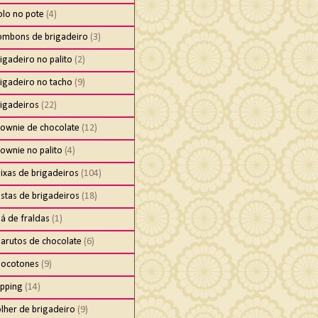
olo no pote
(4)
ombons de brigadeiro
(3)
igadeiro no palito
(2)
igadeiro no tacho
(9)
rigadeiros
(22)
rownie de chocolate
(12)
ownie no palito
(4)
ixas de brigadeiros
(104)
stas de brigadeiros
(18)
á de fraldas
(1)
harutos de chocolate
(6)
hocotones
(9)
ipping
(14)
lher de brigadeiro
(9)