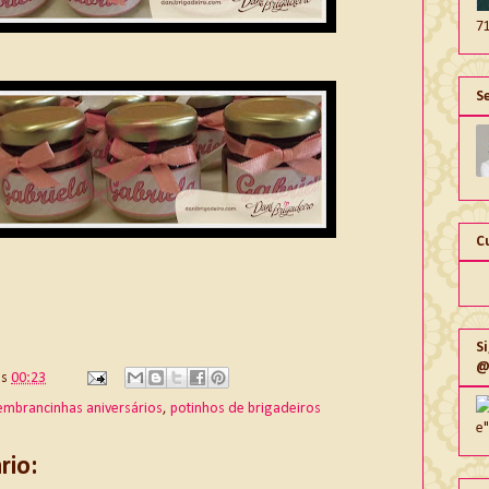
7
S
C
S
@
às
00:23
embrancinhas aniversários
,
potinhos de brigadeiros
e
io: