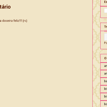
E
tário
oceira feliz!!! (rs)
T
P
O
an
an
ba
bi
b
b