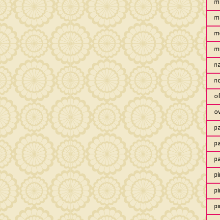
m
m
m
m
n
no
of
o
pa
pa
p
pi
pi
pi