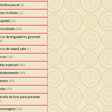
olomba pascal
(3)
ones trufados
(1)
oquetel
(11)
uriosidades
(40)
urso de brigadeiros gourmet
8)
urso de naked cake
(1)
ursos
(20)
tas especiais
(91)
ntretenimento
(40)
ventos
(85)
stas
(70)
rrafa de licor para presente
)
omenagens
(16)