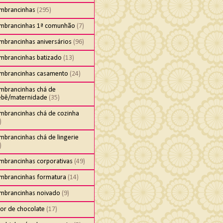
embrancinhas
(295)
embrancinhas 1ª comunhão
(7)
mbrancinhas aniversários
(96)
embrancinhas batizado
(13)
embrancinhas casamento
(24)
embrancinhas chá de
ebê/maternidade
(35)
embrancinhas chá de cozinha
)
mbrancinhas chá de lingerie
)
embrancinhas corporativas
(49)
embrancinhas formatura
(14)
embrancinhas noivado
(9)
cor de chocolate
(17)