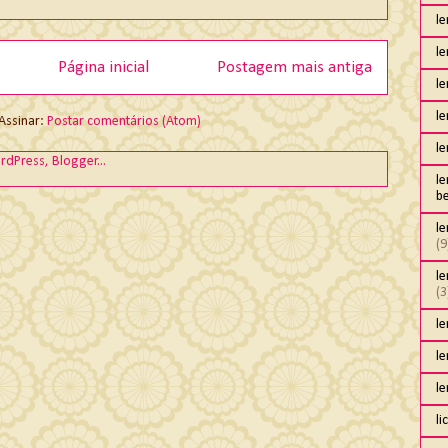
l
l
Página inicial
Postagem mais antiga
le
l
Assinar:
Postar comentários (Atom)
l
l
b
l
(9
le
(3
l
l
l
li