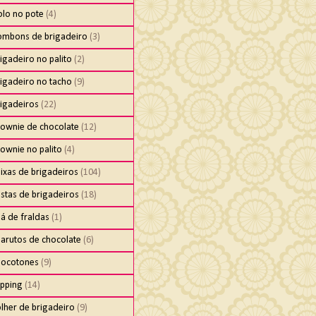
olo no pote
(4)
ombons de brigadeiro
(3)
igadeiro no palito
(2)
igadeiro no tacho
(9)
rigadeiros
(22)
rownie de chocolate
(12)
ownie no palito
(4)
ixas de brigadeiros
(104)
stas de brigadeiros
(18)
á de fraldas
(1)
harutos de chocolate
(6)
hocotones
(9)
ipping
(14)
lher de brigadeiro
(9)