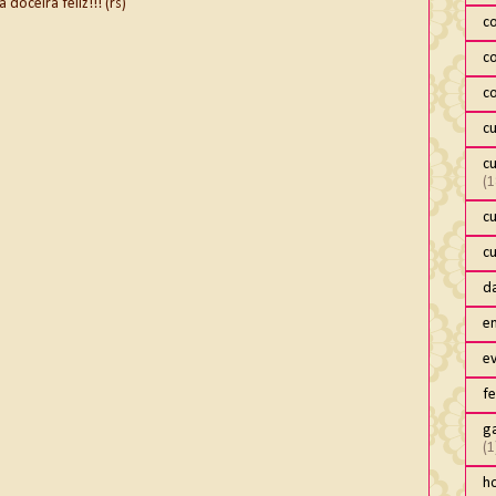
oceira feliz!!! (rs)
c
c
c
c
c
(1
c
c
da
e
e
fe
ga
(1
h