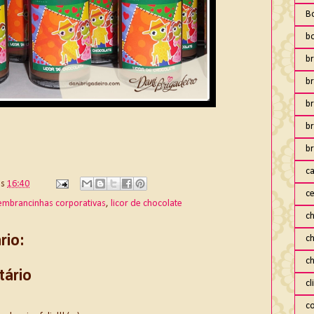
B
b
br
br
b
b
br
ca
às
16:40
ce
embrancinhas corporativas
,
licor de chocolate
ch
io:
c
c
tário
cl
co