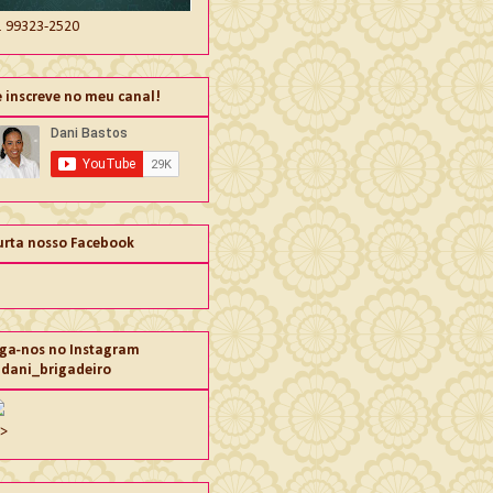
1 99323-2520
e inscreve no meu canal!
urta nosso Facebook
iga-nos no Instagram
dani_brigadeiro
">