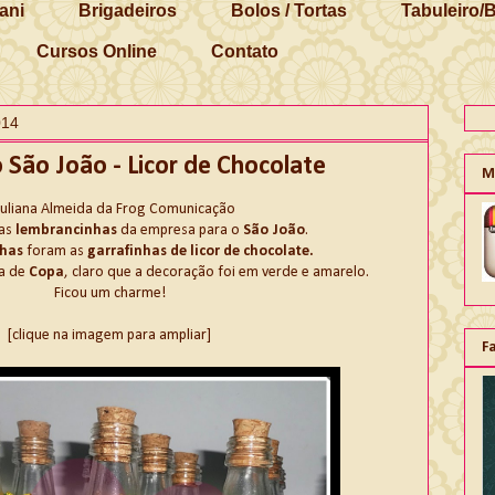
ani
Brigadeiros
Bolos / Tortas
Tabuleiro/
Cursos Online
Contato
014
São João - Licor de Chocolate
M
Juliana Almeida da Frog Comunicação
as
lembrancinhas
da empresa para o
São João
.
nhas
foram as
garrafinhas de licor de chocolate.
a de
Copa
, claro que a decoração foi em verde e amarelo.
Ficou um charme!
[clique na imagem para ampliar]
F