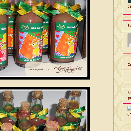
7
S
C
S
@
e