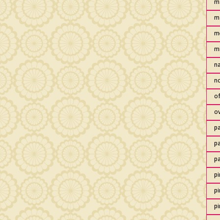
m
m
m
m
n
no
of
o
pa
pa
p
pi
pi
pi