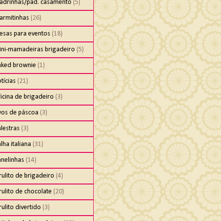
adrinhas/pad. casamento
(5)
armitinhas
(26)
esas para eventos
(18)
ini-mamadeiras brigadeiro
(5)
aked brownie
(1)
tícias
(21)
icina de brigadeiro
(3)
vos de páscoa
(3)
lestras
(3)
lha italiana
(31)
anelinhas
(14)
rulito de brigadeiro
(4)
rulito de chocolate
(20)
rulito divertido
(3)