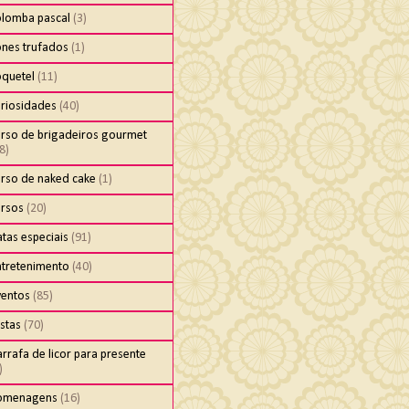
olomba pascal
(3)
ones trufados
(1)
oquetel
(11)
uriosidades
(40)
urso de brigadeiros gourmet
8)
urso de naked cake
(1)
ursos
(20)
tas especiais
(91)
ntretenimento
(40)
ventos
(85)
stas
(70)
rrafa de licor para presente
)
omenagens
(16)