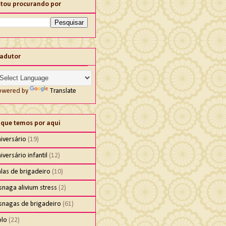
stou procurando por
radutor
owered by
Translate
 que temos por aqui
iversário
(19)
iversário infantil
(12)
las de brigadeiro
(10)
snaga alivium stress
(2)
isnagas de brigadeiro
(61)
olo
(22)